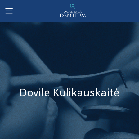
Skip
to
content
Dovilė Kulikauskaitė