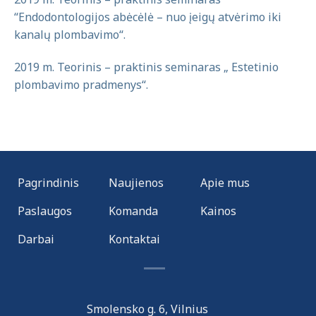
“Endodontologijos abėcėlė – nuo įeigų atvėrimo iki
kanalų plombavimo“.
2019 m. Teorinis – praktinis seminaras „ Estetinio
plombavimo pradmenys“.
Pagrindinis
Naujienos
Apie mus
Paslaugos
Komanda
Kainos
Darbai
Kontaktai
Smolensko g. 6, Vilnius