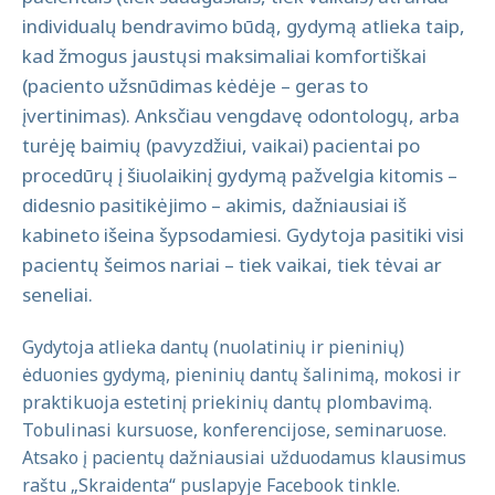
individualų bendravimo būdą, gydymą atlieka taip,
kad žmogus jaustųsi maksimaliai komfortiškai
(paciento užsnūdimas kėdėje – geras to
įvertinimas). Anksčiau vengdavę odontologų, arba
turėję baimių (pavyzdžiui, vaikai) pacientai po
procedūrų į šiuolaikinį gydymą pažvelgia kitomis –
didesnio pasitikėjimo – akimis, dažniausiai iš
kabineto išeina šypsodamiesi. Gydytoja pasitiki visi
pacientų šeimos nariai – tiek vaikai, tiek tėvai ar
seneliai.
Gydytoja atlieka dantų (nuolatinių ir pieninių)
ėduonies gydymą, pieninių dantų šalinimą, mokosi ir
praktikuoja estetinį priekinių dantų plombavimą.
Tobulinasi kursuose, konferencijose, seminaruose.
Atsako į pacientų dažniausiai užduodamus klausimus
raštu „Skraidenta“ puslapyje Facebook tinkle.