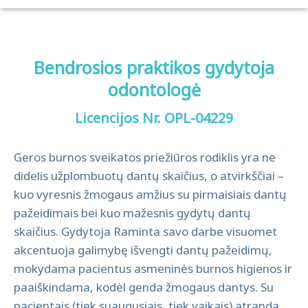
Bendrosios praktikos gydytoja
odontologė
Licencijos Nr. OPL-04229
Geros burnos sveikatos priežiūros rodiklis yra ne
didelis užplombuotų dantų skaičius, o atvirkščiai –
kuo vyresnis žmogaus amžius su pirmaisiais dantų
pažeidimais bei kuo mažesnis gydytų dantų
skaičius. Gydytoja Raminta savo darbe visuomet
akcentuoja galimybę išvengti dantų pažeidimų,
mokydama pacientus asmeninės burnos higienos ir
paaiškindama, kodėl genda žmogaus dantys. Su
pacientais (tiek suaugusiais, tiek vaikais) atranda