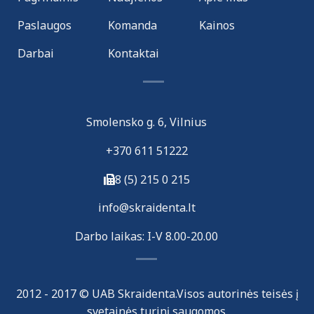
Paslaugos
Komanda
Kainos
Darbai
Kontaktai
Smolensko g. 6, Vilnius
+370 611 51222
8 (5) 215 0 215
i
nfo@skraidenta.lt
Darbo laikas: I-V 8.00-20.00
2012 - 2017 © UAB Skraidenta.Visos autorinės teisės į
svetainės turinį saugomos.