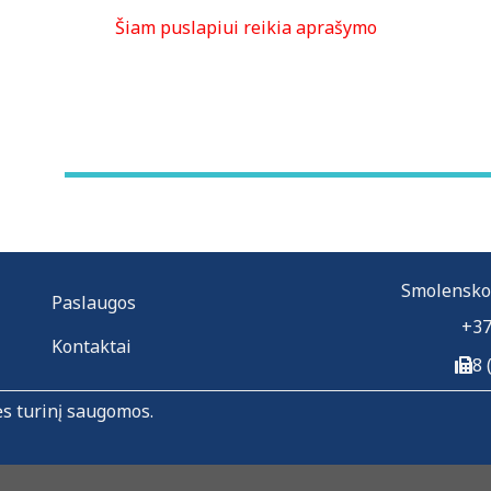
Šiam puslapiui reikia aprašymo
Smolensko g
Paslaugos
+37
Kontaktai
8 
ės turinį saugomos.