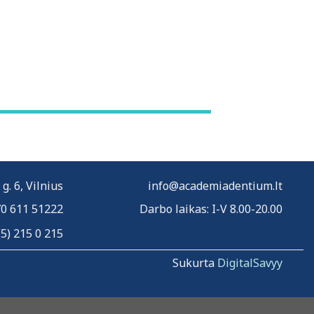
. 6, Vilnius
info@academiadentium.lt
0 611 51222
Darbo laikas: I-V 8.00-20.00
(5) 215 0 215
Sukurta
DigitalSavyy