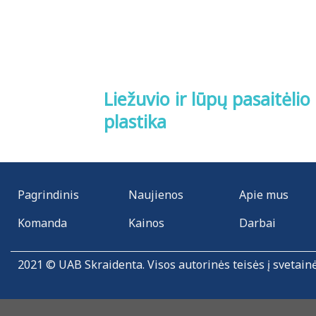
Liežuvio ir lūpų pasaitėlio
plastika
Pagrindinis
Naujienos
Apie mus
Komanda
Kainos
Darbai
2021 © UAB Skraidenta. Visos autorinės teisės į svetain