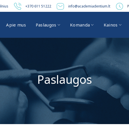
ilnius
+370 611 51222
info@academiadentium.lt
P
Apie mus
Paslaugos
Komanda
Kainos
Paslaugos