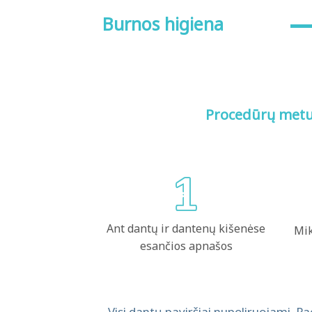
Burnos higiena
Procedūrų metu 
Ant dantų ir dantenų kišenėse
Mik
esančios apnašos
Visi dantų paviršiai nupoliruojami. P