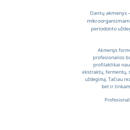
Dantų akmenys – s
mikroorganizmams, 
periodonto uždeg
Akmenys formuo
profesionalios b
profilaktikai nau
ekstraktų, fermentų, 
uždegimą. Tačiau rez
bet ir tinkam
Profesional