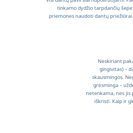
tinkamo dydžio tarpdančių šepetėl
priemones naudoti dantų priežiūrai
Neskiriant pak
gingivitas) – 
skausmingos. Neg
grėsminga – užde
netenkama, nes jis pr
iškristi. Kaip ir