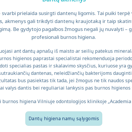
varbi prielaida susirgti dantenų ligomis. Tai puiki terpė 
akmenys gali trikdyti dantenų kraujotaką ir taip skatin
imą. Be gydytojo pagalbos žmogus negali jų nuvalyti – gal
profesionali burnos higiena.
jasi ant dantų apnašų iš maisto ar seilių patekus minera
urnos higienos paprastai specialistai rekomenduoja periodon
doti specialias pastas ir skalavimo skysčius, kuriuose yra 
sutraukiančių dantenas, neleidžiančių bakterijoms daugint
ultatas bus pasiektas tik tada, jei žmogus ne tik naudos sp
ai valys dantis bei reguliariai lankysis pas burnos higienos 
i burnos higiena Vilniuje odontologijos klinikoje „Academi
Dantų higiena namų sąlygomis