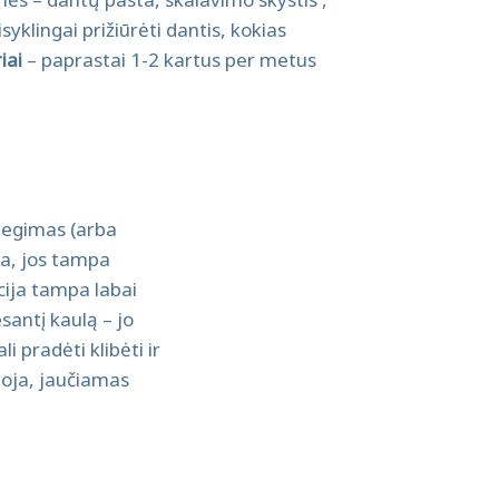
yklingai prižiūrėti dantis, kokias
iai
– paprastai 1-2 kartus per metus
degimas (arba
va, jos tampa
ija tampa labai
antį kaulą – jo
i pradėti klibėti ir
iuoja, jaučiamas