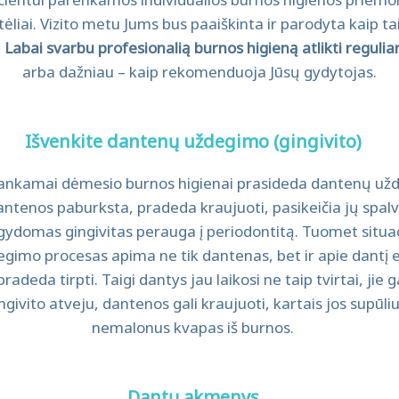
iai. Vizito metu Jums bus paaiškinta ir parodyta kaip tais
.
Labai svarbu profesionalią burnos higieną atlikti reguliar
arba dažniau – kaip rekomenduoja Jūsų gydytojas.
Išvenkite dantenų uždegimo (gingivito)
ankamai dėmesio burnos higienai prasideda dantenų už
dantenos paburksta, pradeda kraujuoti, pasikeičia jų spal
ydomas gingivitas perauga į periodontitą. Tuomet situac
gimo procesas apima ne tik dantenas, bet ir apie dantį es
adeda tirpti. Taigi dantys jau laikosi ne taip tvirtai, jie gal
 gingivito atveju, dantenos gali kraujuoti, kartais jos supūl
nemalonus kvapas iš burnos.
Dantų akmenys