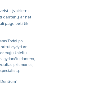
veistis įvairiems
ti dantenų ar net
i pagelbėti tik
lams.Todėl po
titui gydyti ar
gydomųjų žolelių
is, gydančių dantenų
ecialias priemones,
specialistą.
a Dentium”