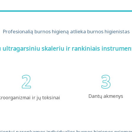
Profesionalią burnos higieną atlieka burnos higienistas
ultragarsiniu skaleriu ir rankiniais instrumen
Dantų akmenys
roorganizmai ir jų toksinai
acientui parenkamos individualios burnos higienos priemo