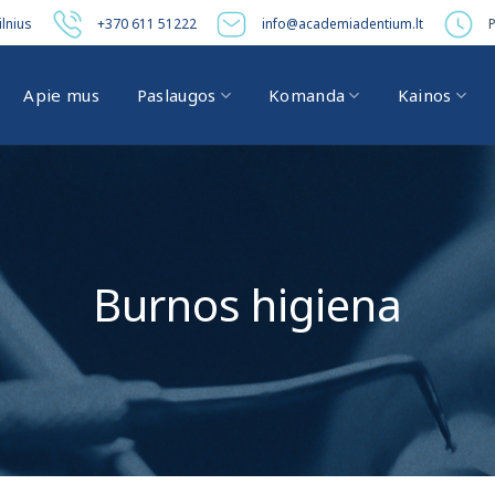
ilnius
+370 611 51222
info@academiadentium.lt
P
Apie mus
Paslaugos
Komanda
Kainos
Burnos higiena