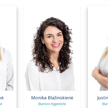
vė
Monika Blažinskienė
Justi
tė
Burnos higienistė
Bur