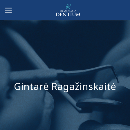
Skip
to
content
Gintarė Ragažinskaitė