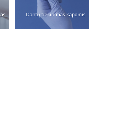
mas
Dantų tiesinimas kapomis