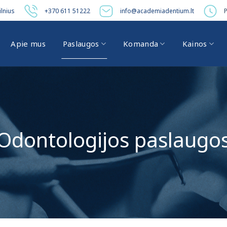
ilnius
+370 611 51222
info@academiadentium.lt
P
Apie mus
Paslaugos
Komanda
Kainos
Odontologijos paslaugo