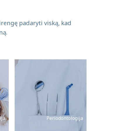
irengę padaryti viską, kad
ną.
ija
Periodontologija