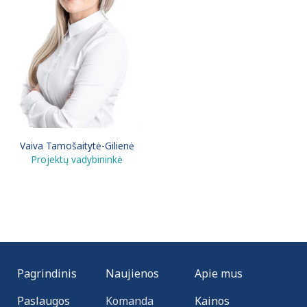
Vaiva Tamošaitytė-Gilienė
Projektų vadybininkė
Pagrindinis
Naujienos
Apie mus
Paslaugos
Komanda
Kainos