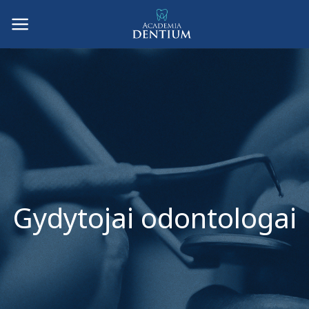
Skip
to
content
Gydytojai odontologai