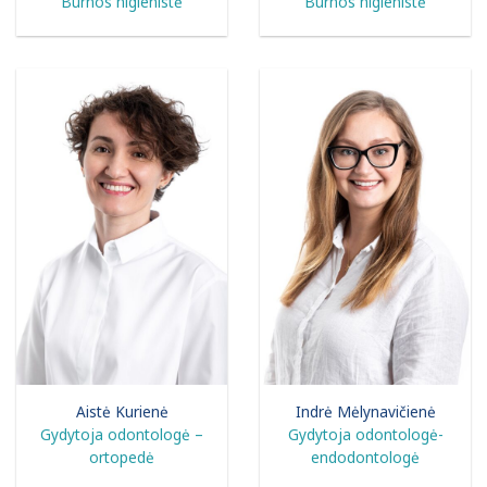
Burnos higienistė
Burnos higienistė
Aistė Kurienė
Indrė Mėlynavičienė
Gydytoja odontologė –
Gydytoja odontologė-
ortopedė
endodontologė