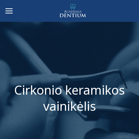
Skip
to
content
Cirkonio keramikos
vainikėlis