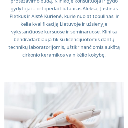
protezavimo būdą. Klinikoje konsultuoja ir gydo
gydytojai – ortopedai Liutauras Aleksa, Justinas
Pletkus ir Aistė Kurienė, kurie nuolat tobulinasi ir
kelia kvalifikaciją Lietuvoje ir užsienyje
vykstančiuose kursuose ir seminaruose. Klinika
bendradarbiauja tik su licencijuotomis dantų
technikų laboratorijomis, užtikrinančiomis aukštą
cirkonio keramikos vainikėlio kokybę.