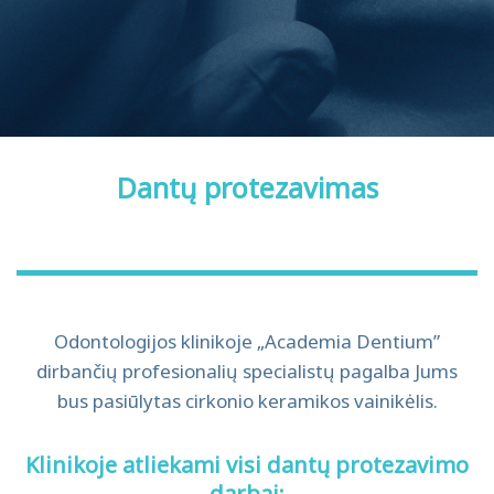
Dantų protezavimas
Odontologijos klinikoje „Academia Dentium”
dirbančių profesionalių specialistų pagalba Jums
bus pasiūlytas cirkonio keramikos vainikėlis.
Klinikoje atliekami visi dantų protezavimo
darbai: