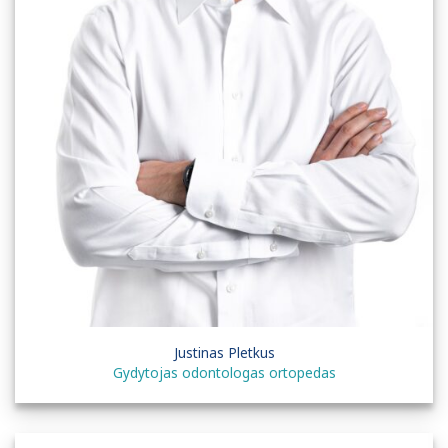
Justinas Pletkus
Gydytojas odontologas ortopedas