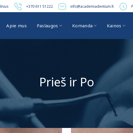
ilnius
+370 611 51222
info@academiadentium.lt
P
Apie mus
Paslaugos
Komanda
Kainos
Prieš ir Po