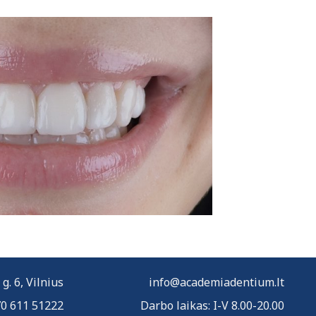
. 6, Vilnius
info@academiadentium.lt
0 611 51222
Darbo laikas: I-V 8.00-20.00