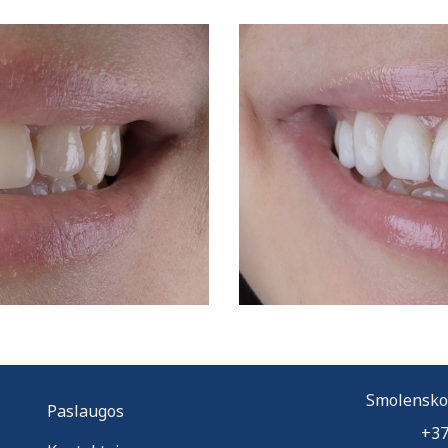
Smolensko g
Paslaugos
+37