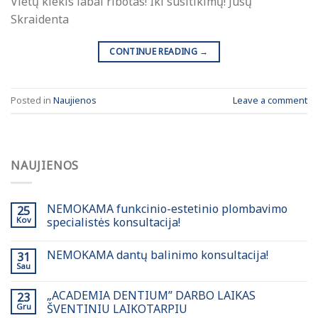
Vietų kiekis labai ribotas! Iki susitikimų! Jūsų
Skraidenta
CONTINUE READING
→
Posted in
Naujienos
Leave a comment
NAUJIENOS
NEMOKAMA funkcinio-estetinio plombavimo
25
Kov
specialistės konsultacija!
NEMOKAMA dantų balinimo konsultacija!
31
Sau
„ACADEMIA DENTIUM” DARBO LAIKAS
23
Gru
ŠVENTINIU LAIKOTARPIU