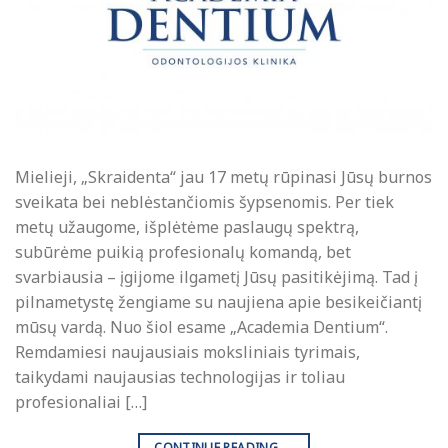
Mielieji, „Skraidenta“ jau 17 metų rūpinasi Jūsų burnos
sveikata bei neblėstančiomis šypsenomis. Per tiek
metų užaugome, išplėtėme paslaugų spektrą,
subūrėme puikią profesionalų komandą, bet
svarbiausia – įgijome ilgametį Jūsų pasitikėjimą. Tad į
pilnametystę žengiame su naujiena apie besikeičiantį
mūsų vardą. Nuo šiol esame „Academia Dentium“.
Remdamiesi naujausiais moksliniais tyrimais,
taikydami naujausias technologijas ir toliau
profesionaliai […]
CONTINUE READING
→