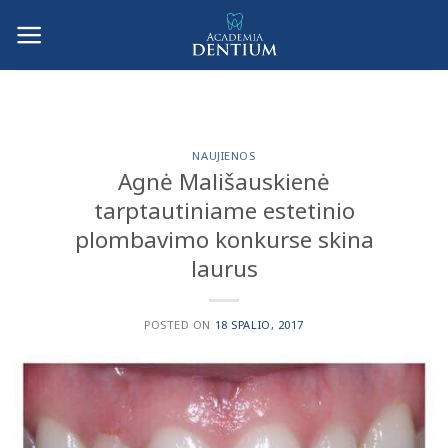
Skip
to
content
NAUJIENOS
Agnė Mališauskienė
tarptautiniame estetinio
plombavimo konkurse skina
laurus
POSTED ON
18 SPALIO, 2017