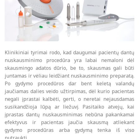
Klinikiniai tyrimai rodo, kad daugumai pacientų dantų
nuskausminimo procedūra yra labai nemaloni dėl
skausmingo adatos dūrio, be to, skausmas gali būti
juntamas ir vėliau leidžiant nuskausminimo preparatą.
Po gydymo procedūros dar bent keletą valandų
jaučiamas dalies veido užtirpimas, dėl kurio pacientas
negali įprastai kalbėti, gerti, o neretai nejausdamas
susikandžioja lūpą ar liežuvį. Pasitaiko atvejų, kai
įprastas dantų nuskausminimas nebūna pakankamai
efektyvus ir pacientas jaučia skausmą atliekant
gydymo procedūras arba gydymą tenka iš viso
nutraukti.