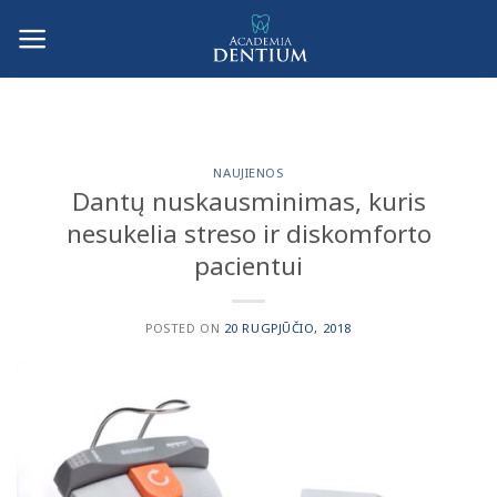
Skip
to
content
NAUJIENOS
Dantų nuskausminimas, kuris
nesukelia streso ir diskomforto
pacientui
POSTED ON
20 RUGPJŪČIO, 2018