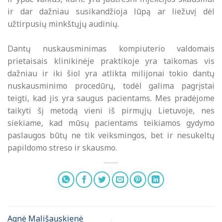
ir dar dažniau susikandžioja lūpą ar liežuvį dėl
užtirpusių minkštųjų audinių.
Dantų nuskausminimas kompiuterio valdomais
prietaisais klinikinėje praktikoje yra taikomas vis
dažniau ir iki šiol yra atlikta milijonai tokio dantų
nuskausminimo procedūrų, todėl galima pagrįstai
teigti, kad jis yra saugus pacientams. Mes pradėjome
taikyti šį metodą vieni iš pirmųjų Lietuvoje, nes
siekiame, kad mūsų pacientams teikiamos gydymo
paslaugos būtų ne tik veiksmingos, bet ir nesukeltų
papildomo streso ir skausmo.
Agnė Mališauskienė