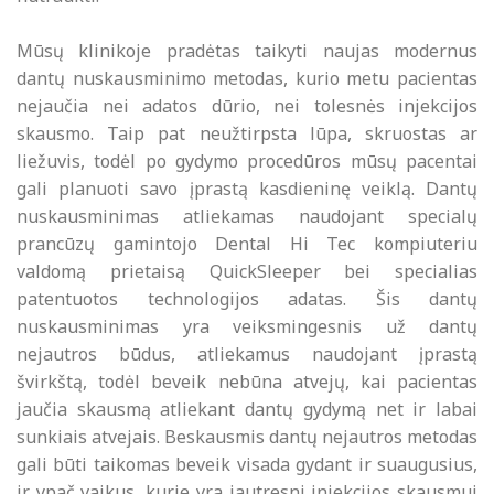
Mūsų klinikoje pradėtas taikyti naujas modernus
dantų nuskausminimo metodas, kurio metu pacientas
nejaučia nei adatos dūrio, nei tolesnės injekcijos
skausmo. Taip pat neužtirpsta lūpa, skruostas ar
liežuvis, todėl po gydymo procedūros mūsų pacentai
gali planuoti savo įprastą kasdieninę veiklą. Dantų
nuskausminimas atliekamas naudojant specialų
prancūzų gamintojo Dental Hi Tec kompiuteriu
valdomą prietaisą QuickSleeper bei specialias
patentuotos technologijos adatas. Šis dantų
nuskausminimas yra veiksmingesnis už dantų
nejautros būdus, atliekamus naudojant įprastą
švirkštą, todėl beveik nebūna atvejų, kai pacientas
jaučia skausmą atliekant dantų gydymą net ir labai
sunkiais atvejais. Beskausmis dantų nejautros metodas
gali būti taikomas beveik visada gydant ir suaugusius,
ir ypač vaikus, kurie yra jautresni injekcijos skausmui