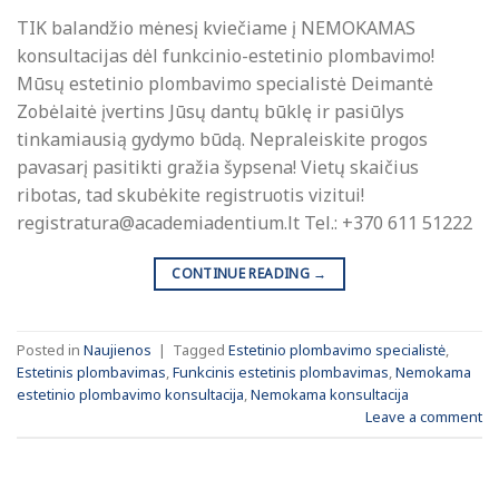
TIK balandžio mėnesį kviečiame į NEMOKAMAS
konsultacijas dėl funkcinio-estetinio plombavimo!
Mūsų estetinio plombavimo specialistė Deimantė
Zobėlaitė įvertins Jūsų dantų būklę ir pasiūlys
tinkamiausią gydymo būdą. Nepraleiskite progos
pavasarį pasitikti gražia šypsena! Vietų skaičius
ribotas, tad skubėkite registruotis vizitui!
registratura@academiadentium.lt Tel.: +370 611 51222
CONTINUE READING
→
Posted in
Naujienos
|
Tagged
Estetinio plombavimo specialistė
,
Estetinis plombavimas
,
Funkcinis estetinis plombavimas
,
Nemokama
estetinio plombavimo konsultacija
,
Nemokama konsultacija
Leave a comment