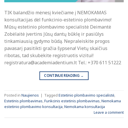
TIK balandžio mėnesį kviečiame į NEMOKAMAS
konsultacijas dėl funkcinio-estetinio plombavimo!
Mūsų estetinio plombavimo specialistė Deimantė
Zobėlaitė įvertins Jūsų dantų būklę ir pasiūlys
tinkamiausią gydymo būdą. Nepraleiskite progos
pavasarį pasitikti gražia šypsena! Vietų skaičius
ribotas, tad skubėkite registruotis vizitui!
registratura@academiadentium.lt Tel.: +370 611 51222
CONTINUE READING
→
Posted in
Naujienos
|
Tagged
Estetinio plombavimo specialistė
,
Estetinis plombavimas
,
Funkcinis estetinis plombavimas
,
Nemokama
estetinio plombavimo konsultacija
,
Nemokama konsultacija
Leave a comment